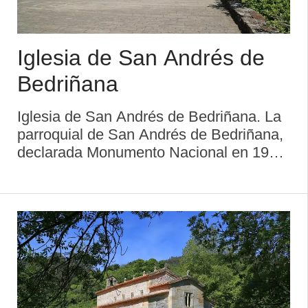
Iglesia de San Andrés de
Bedriñana
Iglesia de San Andrés de Bedriñana. La
parroquial de San Andrés de Bedriñana,
declarada Monumento Nacional en 1931,
se halla en el lugar de La Pola. Pese a
su origen prerrománico (siglo IX), de
cuyo estilo le quedan solamente restos,
p ...