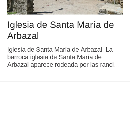
Iglesia de Santa María de
Arbazal
Iglesia de Santa María de Arbazal. La
barroca iglesia de Santa María de
Arbazal aparece rodeada por las rancias
construcciones de esta aldea
perteneciente a la parroquia de Puelles.
Para llegar es preciso coger la AS-113;
pasado San Pedro de ...