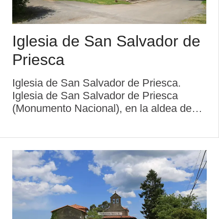
Iglesia de San Salvador de
Priesca
Iglesia de San Salvador de Priesca.
Iglesia de San Salvador de Priesca
(Monumento Nacional), en la aldea de
Quintana. Erigida a la muerte de Alfonso
III y treinta y ocho años después de la de
Valdediós, en lo alto de una colina, fue
co ...