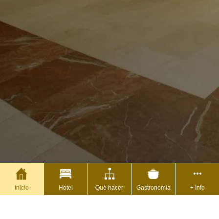
Inicio
Hotel
Qué hacer
Gastronomía
+ Info
© 2026 EuroWeb Media, SL