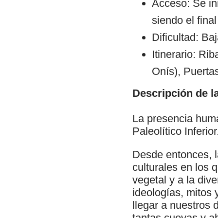
Acceso: Se ini
siendo el fin
Dificultad: Ba
Itinerario: Ri
Onís), Puerta
Descripción de la
La presencia huma
Paleolítico Inferior
Desde entonces, l
culturales en los 
vegetal y a la div
ideologías, mitos
llegar a nuestros 
tantas cuevas y ab