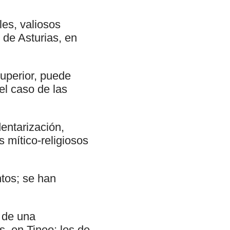
les, valiosos
de Asturias, en
Superior, puede
el caso de las
entarización,
 mítico-religiosos
tos; se han
 de una
, en Tineo; los de