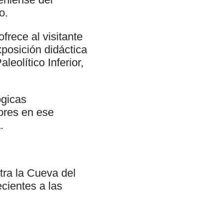
o.
frece al visitante
xposición didáctica
eolítico Inferior,
ógicas
ores en ese
.
tra la Cueva del
cientes a las