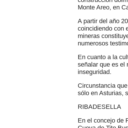
Monte Areo, en Ca
A partir del año 2
coincidiendo con e
mineras constituy
numerosos testim
En cuanto a la cul
señalar que es el 
inseguridad.
Circunstancia que 
sólo en Asturias,
RIBADESELLA
En el concejo de Ri
Cueva de Tito Bust