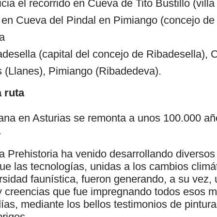
cia el recorrido en Cueva de Tito Bustillo (vill
al en Cueva del Pindal en Pimiango (concejo d
ja
badesella (capital del concejo de Ribadesella)
s (Llanes), Pimiango (Ribadedeva).
 ruta
na en Asturias se remonta a unos 100.000 año
.
a Prehistoria ha venido desarrollando diversos
que las tecnologías, unidas a los cambios climát
ersidad faunística, fueron generando, a su vez,
 y creencias que fue impregnando todos esos m
días, mediante los bellos testimonios de pintur
rigos.