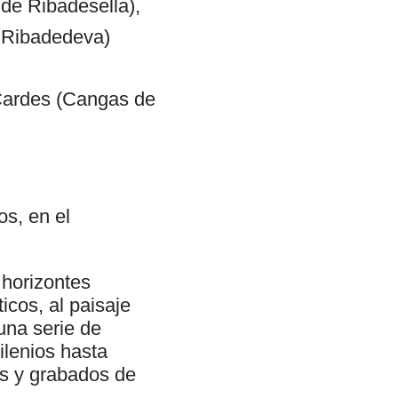
a de Ribadesella),
e Ribadedeva)
, Cardes (Cangas de
s, en el
 horizontes
icos, al paisaje
 una serie de
ilenios hasta
as y grabados de