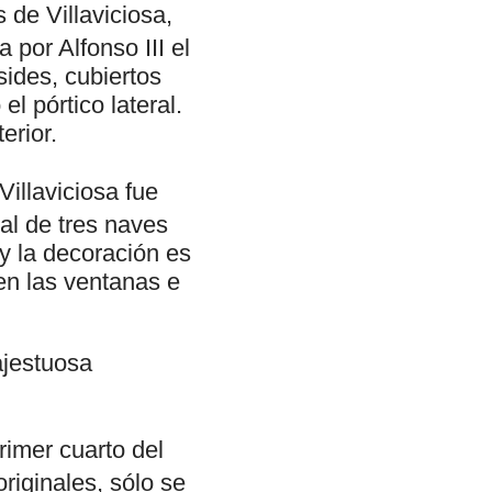
 de Villaviciosa,
por Alfonso III el
ides, cubiertos
l pórtico lateral.
erior.
illaviciosa fue
al de tres naves
y la decoración es
en las ventanas e
ajestuosa
rimer cuarto del
originales, sólo se