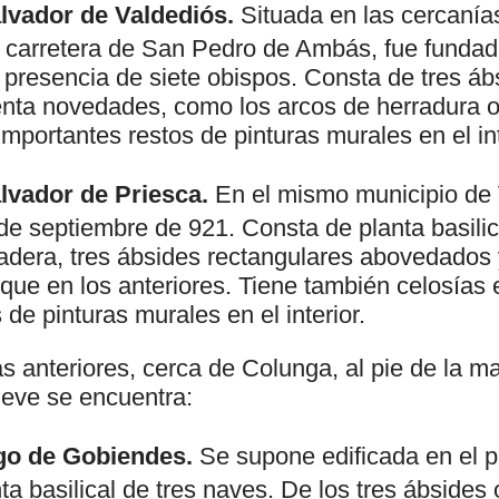
alvador de Valdediós.
Situada en las cercanías
 carretera de San Pedro de Ambás, fue fundada 
presencia de siete obispos. Consta de tres ábs
ta novedades, como los arcos de herradura o e
portantes restos de pinturas murales en el int
alvador de Priesca.
En el mismo municipio de V
de septiembre de 921. Consta de planta basilic
adera, tres ábsides rectangulares abovedados 
ue en los anteriores. Tiene también celosías 
 de pinturas murales en el interior.
s anteriores, cerca de Colunga, al pie de la m
ueve se encuentra:
ago de Gobiendes.
Se supone edificada en el p
ta basilical de tres naves. De los tres ábsides 