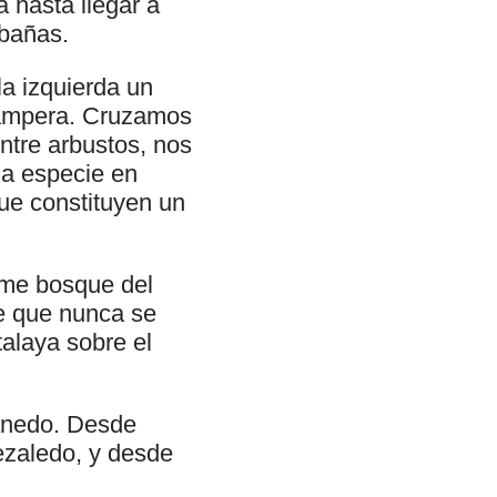
 hasta llegar a
bañas.
a izquierda un
campera. Cruzamos
ntre arbustos, nos
na especie en
ue constituyen un
rme bosque del
te que nunca se
alaya sobre el
anedo. Desde
ezaledo, y desde