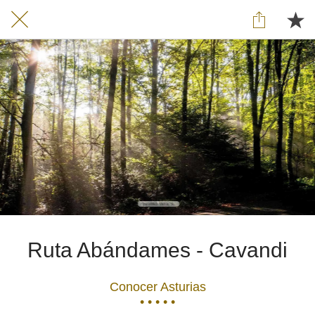
Ruta Abándames - Cavandi
Conocer Asturias
• • • • •