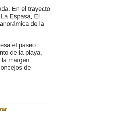
ada. En el trayecto
 La Espasa, El
panorámica de la
iesa el paseo
to de la playa,
n la margen
concejos de
rar