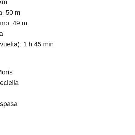
 km
a: 50 m
imo: 49 m
ja
vuelta): 1 h 45 min
:
Morís
eciella
Espasa