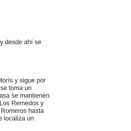
 y desde ahí se
Morís y sigue por
s se toma un
 rasa se mantienen
y Los Remedos y
s Romeros hasta
e localiza un