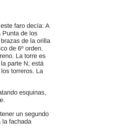
este faro decía: A
a Punta de los
brazas de la orilla
ico de 6º orden.
reno. La torre es
la parte N; está
los torreros. La
ematando esquinas,
e.
ontener un segundo
a la fachada