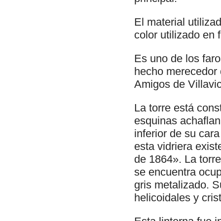
El material utiliza
color utilizado en
Es uno de los faro
hecho merecedor d
Amigos de Villavi
La torre está cons
esquinas achaflan
inferior de su car
esta vidriera exis
de 1864». La torre 
se encuentra ocup
gris metalizado. S
helicoidales y cris