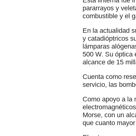
Esta linterna fue 
pararrayos y veleta
combustible y el g
En la actualidad s
y catadióptricos s
lámparas alógenas
500 W. Su óptica 
alcance de 15 mill
Cuenta como reser
servicio, las bomb
Como apoyo a la n
electromagnéticos, 
Morse, con un alc
que cuanto mayor 