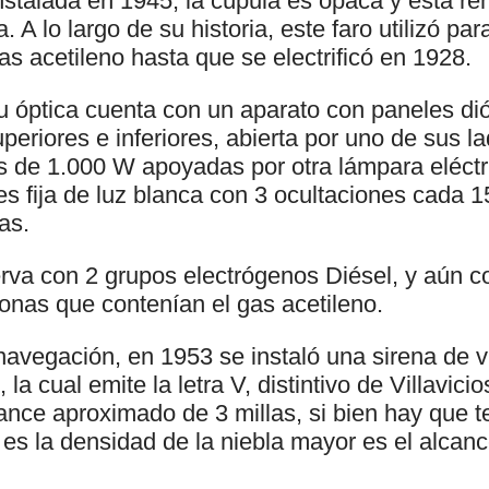
instalada en 1945, la cúpula es opaca y está r
. A lo largo de su historia, este faro utilizó pa
as acetileno hasta que se electrificó en 1928.
u óptica cuenta con un aparato con paneles dió
uperiores e inferiores, abierta por uno de sus l
 de 1.000 W apoyadas por otra lámpara eléctr
es fija de luz blanca con 3 ocultaciones cada 
as.
va con 2 grupos electrógenos Diésel, y aún co
onas que contenían el gas acetileno.
avegación, en 1953 se instaló una sirena de v
la cual emite la letra V, distintivo de Villavici
ance aproximado de 3 millas, si bien hay que t
es la densidad de la niebla mayor es el alcanc