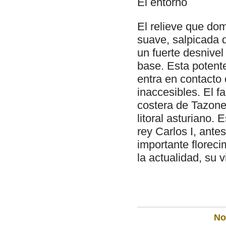
El entorno
El relieve que do
suave, salpicada d
un fuerte desnivel
base. Esta potent
entra en contacto
inaccesibles. El fa
costera de Tazones
litoral asturiano. 
rey Carlos I, ante
importante floreci
la actualidad, su v
Not