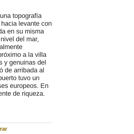
 una topografía
e hacia levante con
tada en su misma
nivel del mar,
talmente
próximo a la villa
s y genuinas del
ió de arribada al
puerto tuvo un
íses europeos. En
uente de riqueza.
rar