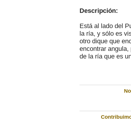
Descripción:
Está al lado del P
la ría, y sólo es v
otro dique que enc
encontrar angula, 
de la ría que es u
Not
Contribuimo