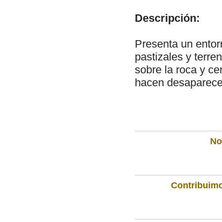
Descripción:
Presenta un entor
pastizales y terre
sobre la roca y c
hacen desaparecer
Not
Contribuimo