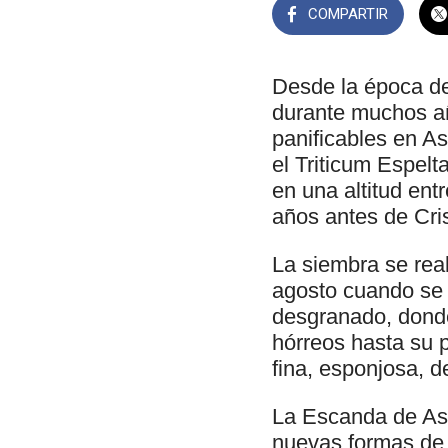
COMPARTIR
Desde la época de 
durante muchos añ
panificables en As
el Triticum Espelt
en una altitud ent
años antes de Cris
La siembra se rea
agosto cuando se 
desgranado, donde
hórreos hasta su 
fina, esponjosa, d
La Escanda de Ast
nuevas formas de 