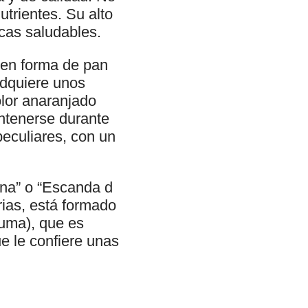
utrientes. Su alto
icas saludables.
s en forma de pan
dquiere unos
olor anaranjado
antenerse durante
eculiares, con un
ana” o “Escanda d
rias, está formado
luma), que es
ue le confiere unas