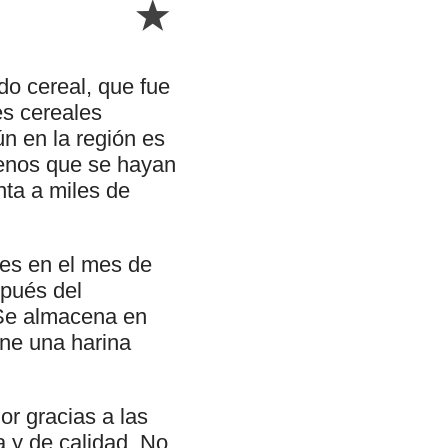
do cereal, que fue
es cereales
n en la región es
rrenos que se hayan
nta a miles de
 es en el mes de
spués del
 Se almacena en
ene una harina
r gracias a las
 y de calidad. No