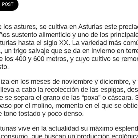
POST
los astures, se cultiva en Asturias este precia
os sustento alimenticio y uno de los principal
turias hasta el siglo XX. La variedad más comú
a, un trigo salvaje que se da en invierno en te
re los 400 y 600 metros, y cuyo cultivo se remo
to.
liza en los meses de noviembre y diciembre, y
lleva a cabo la recolección de las espigas, de
 se separa el grano de las “poxa” o cáscara.
paso por el molino, momento en el que se obti
e tono tostado y poco denso.
urias vive en la actualidad su máximo esplendo
consumo, que buscan un producción ecológica