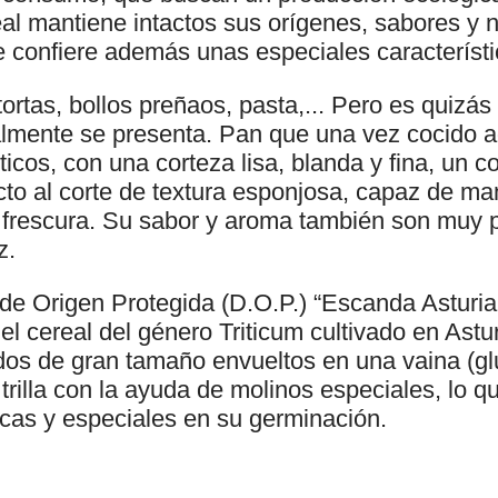
al mantiene intactos sus orígenes, sabores y n
 le confiere además unas especiales característ
tortas, bollos preñaos, pasta,... Pero es quizá
lmente se presenta. Pan que una vez cocido a
ticos, con una corteza lisa, blanda y fina, un c
cto al corte de textura esponjosa, capaz de m
u frescura. Su sabor y aroma también son muy p
z.
e Origen Protegida (D.O.P.) “Escanda Asturi
el cereal del género Triticum cultivado en Astu
dos de gran tamaño envueltos en una vaina (g
trilla con la ayuda de molinos especiales, lo q
icas y especiales en su germinación.