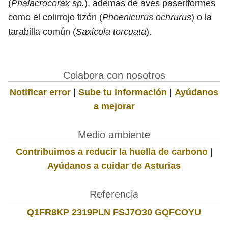
(
Phalacrocorax sp.
), además de aves paseriformes
como el colirrojo tizón (
Phoenicurus ochrurus
) o la
tarabilla común (
Saxicola torcuata
).
Colabora con nosotros
Notificar error
|
Sube tu información
|
Ayúdanos
a mejorar
Medio ambiente
Contribuimos a reducir la huella de carbono
|
Ayúdanos a cuidar de Asturias
Referencia
Q1FR8KP 2319PLN FSJ7O30 GQFCOYU