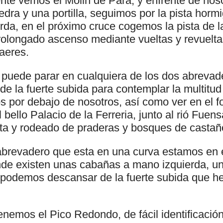
ente vemos el Molin de Para, y enfrente de nos
edra y una portilla, seguimos por la pista hor
erda, en el próximo cruce cogemos la pista de 
olongado ascenso mediante vueltas y revuelta
aeres.
 puede parar en cualquiera de los dos abrevad
e la fuerte subida para contemplar la multitud
 por debajo de nosotros, así como ver en el fo
 bello Palacio de la Ferreria, junto al rió Fuen
nta y rodeado de praderas y bosques de castañ
abrevadero que esta en una curva estamos en e
nde existen unas cabañas a mano izquierda, un
podemos descansar de la fuerte subida que h
nemos el Pico Redondo, de fácil identificación