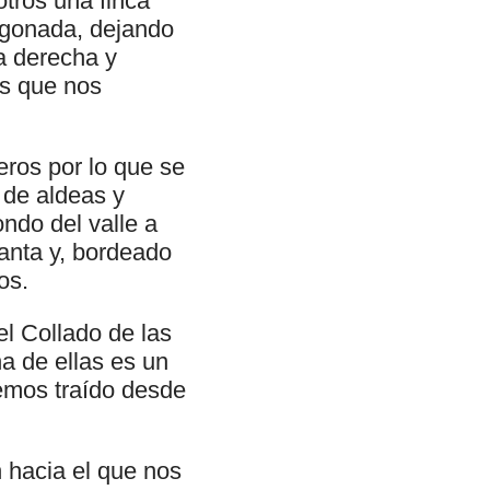
otros una finca
migonada, dejando
la derecha y
s que nos
eros por lo que se
 de aldeas y
ndo del valle a
santa y, bordeado
os.
l Collado de las
a de ellas es un
emos traído desde
 hacia el que nos